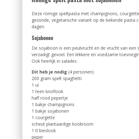
Deze romige speltpasta met champignons, courgette 
gezonde, vegetarische variant op de bekende pasta ca
dagen.
Sojabonen
De sojaboon is een peulvrucht en de vrucht van een 
verzadigt gevoel. Een lekkere en voedzame toevoeging
Ook heerlijk in salades.
Dit heb je nodig
(4 personen)
200 gram spelt spaghetti
1 ui
1 teen knoflook
half rood pepertje
1 bakje champignons
1 bakje sojabonen
1 courgette
scheut plantaardige kookroom
1 tl bieslook
peper