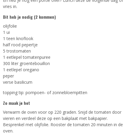
En heb je nog een portie over? Lunch deze de volgende dag of
vries in.
Dit heb je nodig (2 kommen)
olijfolie
1 ui
1 teen knoflook
half rood pepertje
5 trostomaten
1 eetlepel tomatenpuree
300 liter groentebouillon
1 eetlepel oregano
peper
verse basilicum
topping tip: pompoen- of zonnebloempitten
Zo maak je het
Verwarm de oven voor op 220 graden. Snijd de tomaten door
vieren en verdeel deze op een bakplaat met bakpapier.
Besprenkel met olijfolie. Rooster de tomaten 20 minuten in de
oven.