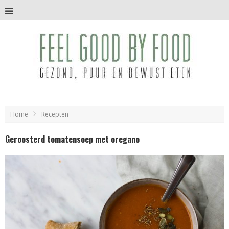
Home
Recepten
Geroosterd tomatensoep met oregano