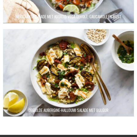
MEXICAANSE SALADE MET KRUIDIG VEGA GEHAKT, GAUCAMOLE EN RIJST
GEGRILDE AUBERGINE-HALLOUMI SALADE MET BULGUR