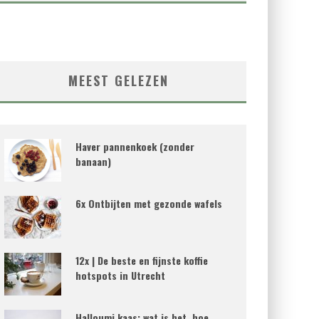
MEEST GELEZEN
Haver pannenkoek (zonder
banaan)
6x Ontbijten met gezonde wafels
12x | De beste en fijnste koffie
hotspots in Utrecht
Halloumi kaas; wat is het, hoe