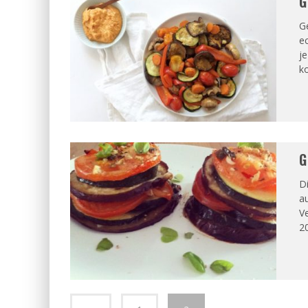
G
Ge
ec
je
ko
G
Di
au
V
2