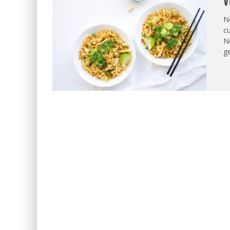
V
No
cu
N
g