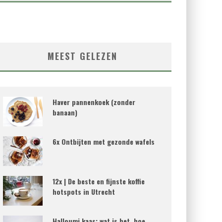
MEEST GELEZEN
Haver pannenkoek (zonder
banaan)
6x Ontbijten met gezonde wafels
12x | De beste en fijnste koffie
hotspots in Utrecht
Halloumi kaas; wat is het, hoe