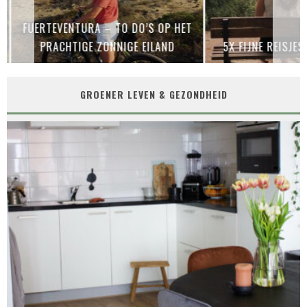
FUERTEVENTURA – TO DO’S OP HET
PRACHTIGE ZONNIGE EILAND
5X FIJNE REISJES
GROENER LEVEN & GEZONDHEID