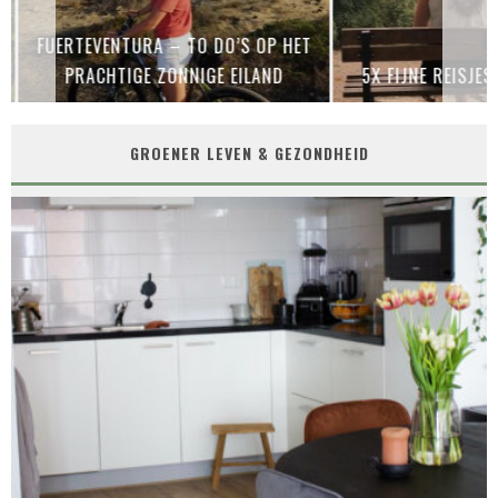
FUERTEVENTURA – TO DO’S OP HET
PRACHTIGE ZONNIGE EILAND
5X FIJNE REISJES
GROENER LEVEN & GEZONDHEID