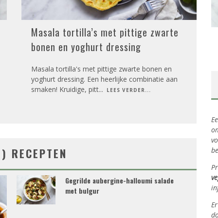
Masala tortilla’s met pittige zwarte
bonen en yoghurt dressing
Masala tortilla's met pittige zwarte bonen en
yoghurt dressing. Een heerlijke combinatie aan
smaken! Kruidige, pitt
...
LEES VERDER...
Ee
om
vo
N) RECEPTEN
be
Pr
ve
Gegrilde aubergine-halloumi salade
in
met bulgur
Er
do