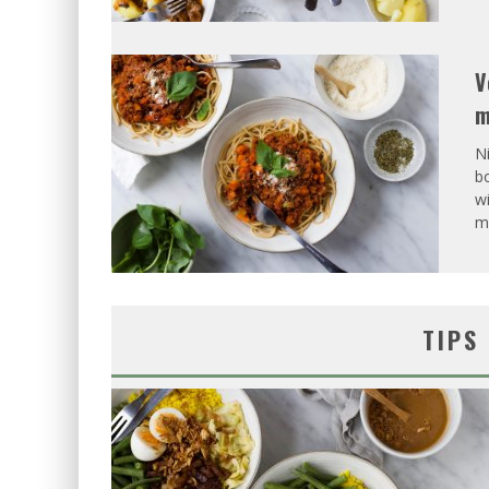
V
m
Ni
b
w
ma
TIPS