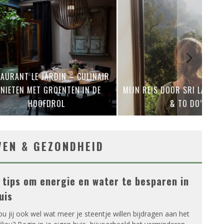
RANT LE JARDIN – CULINAIR
IETEN MET GROENTEN IN DE
MIJN REIS DOOR SRI LANKA –
HOOFDROL
& TO DO’S
VEN & GEZONDHEID
 tips om energie en water te besparen in
uis
u jij ook wel wat meer je steentje willen bijdragen aan het