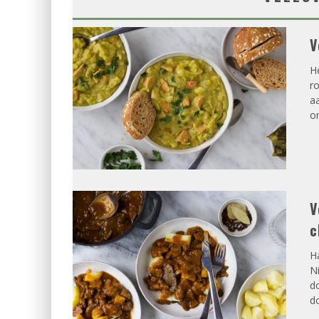
V
H
ro
aa
or
V
c
Ha
Ni
do
do