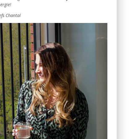
ergie!
efs Chantal