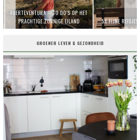
FUERTEVENTURA – TO DO’S OP HET
PRACHTIGE ZONNIGE EILAND
5X FIJNE REISJES
GROENER LEVEN & GEZONDHEID