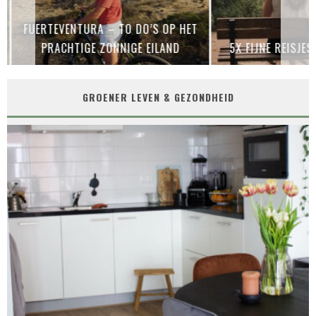
FUERTEVENTURA – TO DO’S OP HET
PRACHTIGE ZONNIGE EILAND
5X FIJNE REISJES
GROENER LEVEN & GEZONDHEID