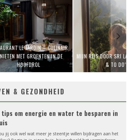
RANT LE JARDIN – CULINAIR
IETEN MET GROENTEN IN DE
MIJN REIS DOOR SRI LANKA –
HOOFDROL
& TO DO’S
VEN & GEZONDHEID
 tips om energie en water te besparen in
uis
u jij ook wel wat meer je steentje willen bijdragen aan het