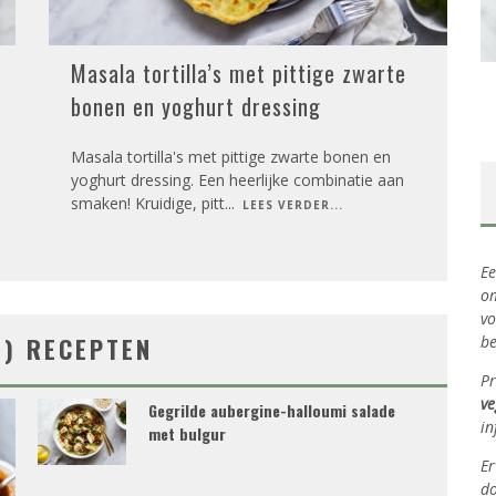
Masala tortilla’s met pittige zwarte
bonen en yoghurt dressing
Masala tortilla's met pittige zwarte bonen en
yoghurt dressing. Een heerlijke combinatie aan
smaken! Kruidige, pitt
...
LEES VERDER...
Ee
om
vo
N) RECEPTEN
be
Pr
ve
Gegrilde aubergine-halloumi salade
in
met bulgur
Er
do