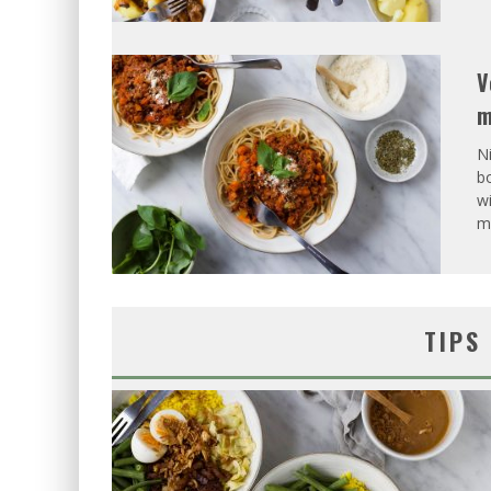
V
m
Ni
b
w
ma
TIPS