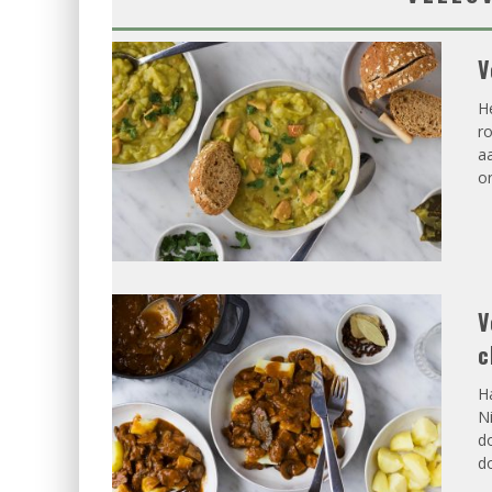
V
H
ro
aa
or
V
c
Ha
Ni
do
do