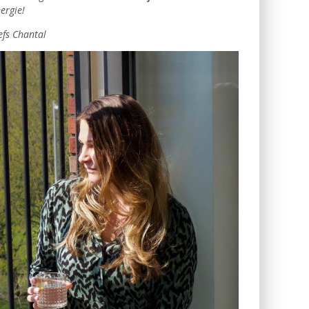
ergie!
efs Chantal