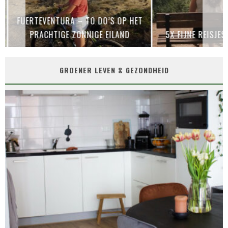
FUERTEVENTURA – TO DO’S OP HET
PRACHTIGE ZONNIGE EILAND
5X FIJNE REISJES
GROENER LEVEN & GEZONDHEID