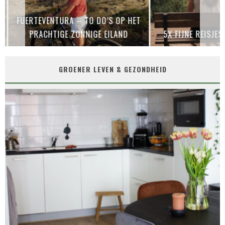
FUERTEVENTURA – TO DO’S OP HET
PRACHTIGE ZONNIGE EILAND
5X FIJNE REISJES
GROENER LEVEN & GEZONDHEID