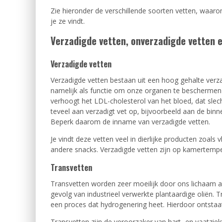
Zie hieronder de verschillende soorten vetten, waarom
je ze vindt.
Verzadigde vetten, onverzadigde vetten 
Verzadigde vetten
Verzadigde vetten bestaan uit een hoog gehalte ver
namelijk als functie om onze organen te beschermen 
verhoogt het LDL-cholesterol van het bloed, dat slec
teveel aan verzadigt vet op, bijvoorbeeld aan de binn
Beperk daarom de inname van verzadigde vetten.
Je vindt deze vetten veel in dierlijke producten zoals
andere snacks. Verzadigde vetten zijn op kamertempe
Transvetten
Transvetten worden zeer moeilijk door ons lichaam af
gevolg van industrieel verwerkte plantaardige oliën
een proces dat hydrogenering heet. Hierdoor ontstaat 
Transvetten zijn de veroorzaker van hart- en vaatziek