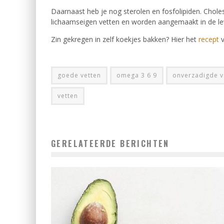
Daarnaast heb je nog sterolen en fosfolipiden. Cholest
lichaamseigen vetten en worden aangemaakt in de le
Zin gekregen in zelf koekjes bakken? Hier het
recept
v
goede vetten
omega 3 6 9
onverzadigde v
vetten
GERELATEERDE BERICHTEN