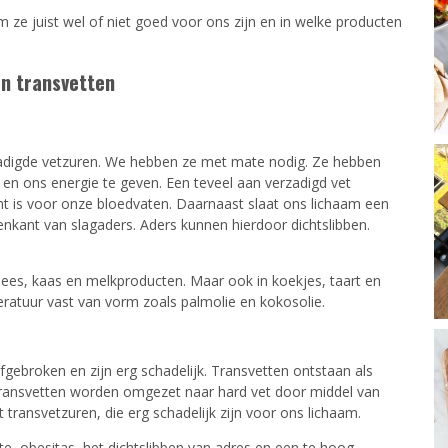
 ze juist wel of niet goed voor ons zijn en in welke producten
en transvetten
zadigde vetzuren. We hebben ze met mate nodig. Ze hebben
en ons energie te geven. Een teveel aan verzadigd vet
ht is voor onze bloedvaten. Daarnaast slaat ons lichaam een
enkant van slagaders. Aders kunnen hierdoor dichtslibben.
 vlees, kaas en melkproducten. Maar ook in koekjes, taart en
ratuur vast van vorm zoals palmolie en kokosolie.
gebroken en zijn erg schadelijk. Transvetten ontstaan als
. Transvetten worden omgezet naar hard vet door middel van
transvetzuren, die erg schadelijk zijn voor ons lichaam.
te, obesitas, het dichtslibben van adres en een te hoog