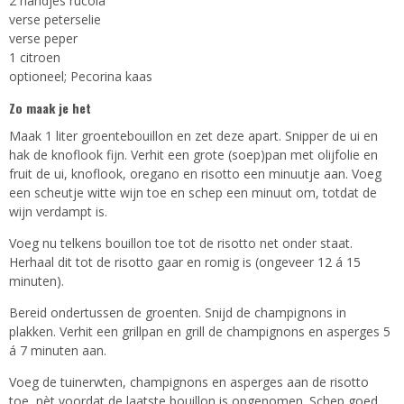
2 handjes rucola
verse peterselie
verse peper
1 citroen
optioneel; Pecorina kaas
Zo maak je het
Maak 1 liter groentebouillon en zet deze apart. Snipper de ui en
hak de knoflook fijn. Verhit een grote (soep)pan met olijfolie en
fruit de ui, knoflook, oregano en risotto een minuutje aan. Voeg
een scheutje witte wijn toe en schep een minuut om, totdat de
wijn verdampt is.
Voeg nu telkens bouillon toe tot de risotto net onder staat.
Herhaal dit tot de risotto gaar en romig is (ongeveer 12 á 15
minuten).
Bereid ondertussen de groenten. Snijd de champignons in
plakken. Verhit een grillpan en grill de champignons en asperges 5
á 7 minuten aan.
Voeg de tuinerwten, champignons en asperges aan de risotto
toe, nèt voordat de laatste bouillon is opgenomen. Schep goed