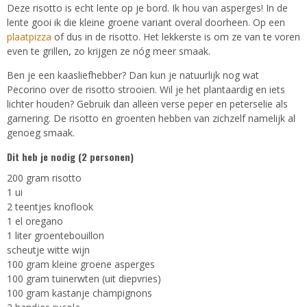
Deze risotto is echt lente op je bord. Ik hou van asperges! In de
lente gooi ik die kleine groene variant overal doorheen. Op een
plaatpizza
of dus in de risotto. Het lekkerste is om ze van te voren
even te grillen, zo krijgen ze nóg meer smaak.
Ben je een kaasliefhebber? Dan kun je natuurlijk nog wat
Pecorino over de risotto strooien. Wil je het plantaardig en iets
lichter houden? Gebruik dan alleen verse peper en peterselie als
garnering. De risotto en groenten hebben van zichzelf namelijk al
genoeg smaak.
Dit heb je nodig (2 personen)
200 gram risotto
1 ui
2 teentjes knoflook
1 el oregano
1 liter groentebouillon
scheutje witte wijn
100 gram kleine groene asperges
100 gram tuinerwten (uit diepvries)
100 gram kastanje champignons