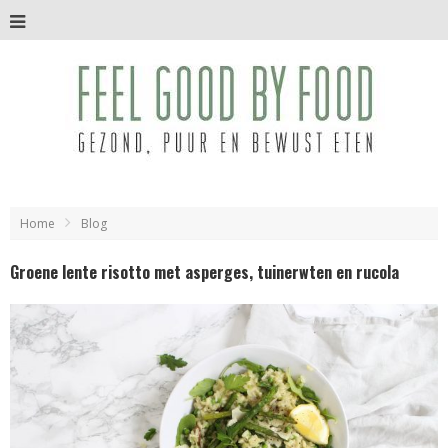
Home
Blog
Groene lente risotto met asperges, tuinerwten en rucola