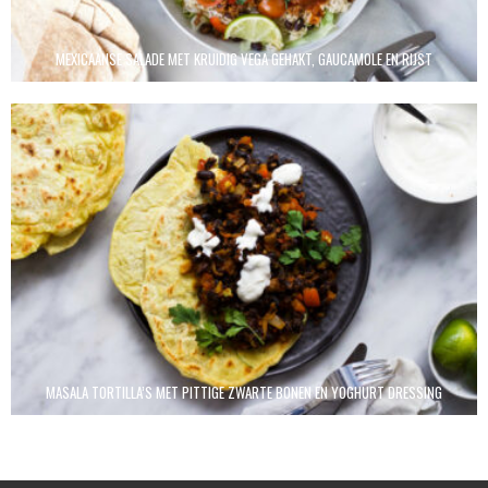
MEXICAANSE SALADE MET KRUIDIG VEGA GEHAKT, GAUCAMOLE EN RIJST
MASALA TORTILLA’S MET PITTIGE ZWARTE BONEN EN YOGHURT DRESSING