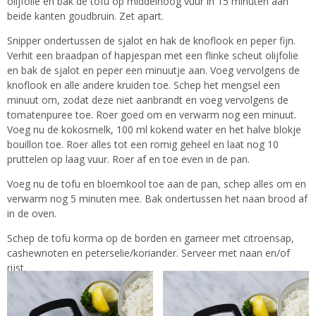
olijfolie en bak de tofu op middelhoog vuur in 15 minuten aan
beide kanten goudbruin. Zet apart.
Snipper ondertussen de sjalot en hak de knoflook en peper fijn.
Verhit een braadpan of hapjespan met een flinke scheut olijfolie
en bak de sjalot en peper een minuutje aan. Voeg vervolgens de
knoflook en alle andere kruiden toe. Schep het mengsel een
minuut om, zodat deze niet aanbrandt en voeg vervolgens de
tomatenpuree toe. Roer goed om en verwarm nog een minuut.
Voeg nu de kokosmelk, 100 ml kokend water en het halve blokje
bouillon toe. Roer alles tot een romig geheel en laat nog 10
pruttelen op laag vuur. Roer af en toe even in de pan.
Voeg nu de tofu en bloemkool toe aan de pan, schep alles om en
verwarm nog 5 minuten mee. Bak ondertussen het naan brood af
in de oven.
Schep de tofu korma op de borden en garneer met citroensap,
cashewnoten en peterselie/koriander. Serveer met naan en/of
rijst.