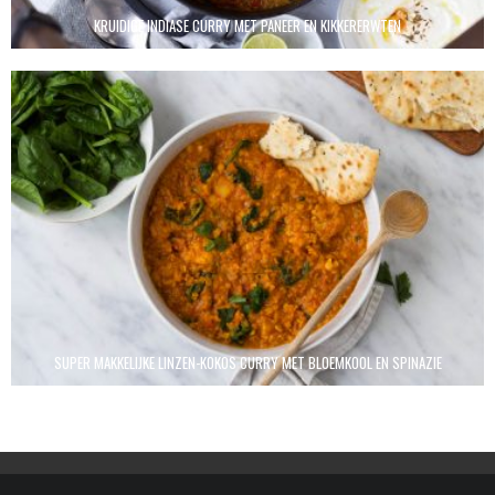
KRUIDIGE INDIASE CURRY MET PANEER EN KIKKERERWTEN
SUPER MAKKELIJKE LINZEN-KOKOS CURRY MET BLOEMKOOL EN SPINAZIE