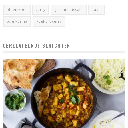
bloemkool
curry
garam massala
naan
tofu korma
yoghurt curry
GERELATEERDE BERICHTEN