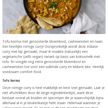
Tofu korma met geroosterde bloemkool, cashewnoten en naan.
Een heerlijke romige curry! Oorspronkelijk wordt deze Indiase
curry met kip gemaakt, maar ik maakte (natuurlijk) een
vegetarische (zelfs vegan) variant op basis van kokosmelk met
tofu. En voegde nog extra geroosterde bloemkool en
cashewnoten toe voor een vullende curry en lekkere bite. Heerlijk
voedzaam comfort food.
Tofu korma
Deze romige curry is heel makkelijk en best snel gemaakt. Laat je
niet afschrikken door de lange ingrediëntenlijst, want deze
bestaat vooral uit kruiden en specerijen die je waarschijnlijk bijna
allemaal al in je keukenkastje hebt staan. Helemaal wanneer je
vaker curry’s maakt. En zo niet, is dit een goed begin om deze