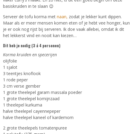
basiskruiden in te slaan 😉
Serveer de tofu korma met
naan,
zodat je lekker kunt dippen.
Maar als er meer mensen komen eten of je hebt vee honger, kun
je er ook nog rijst bij serveren. Ik doe vaak allebei, omdat ik dit
het lekkerst vind en nooit kan kiezen…
Dit heb je nodig (3 á 4 personen)
Korma kruiden en specerijen
olijfolie
1 sjalot
3 teentjes knoflook
1 rode peper
3 cm verse gember
1 grote theelepel garam massala poeder
1 grote theelepel komijnzaad
1 theelepel kurkuma
halve theelepel cayennepeper
halve theelepel kaneel of kardemom
2 grote theelepels tomatenpuree