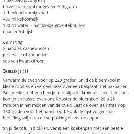
1 pak tofu (375 gram)
halve bloemkool (ongeveer 400 gram)
1 theelepel komijnzaad
400 ml kokosmelk
100 ml water + half blokje groentebouillon
naan en/of rijst
Garnering
2 handjes cashewnoten
peterselie of koriander
sap van kwart citroen
Zo maak je het
Verwarm de oven voor op 220 graden. Snijd de bloemkool in
kleine roosjes en verdeel deze over een bakplaat met bakpapier.
Besprenkel met een beetje met olijfolie, kruid met een theelepel
komijn en hussel even om. Rooster de bloemkool 20 á 25
minuten in het midden van de oven. Laat de oven aan staan op
180 graden voor het naanbrood. Kook de rijst volgens de
bereidingswijze op de verpakking en zet ook apart.
Snijd de tofu in blokken. Verhit een koekenpan met een beetje