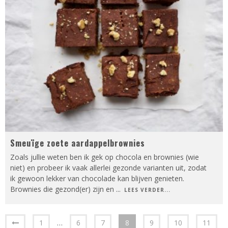
Smeuïge zoete aardappelbrownies
Zoals jullie weten ben ik gek op chocola en brownies (wie
niet) en probeer ik vaak allerlei gezonde varianten uit, zodat
ik gewoon lekker van chocolade kan blijven genieten.
Brownies die gezond(er) zijn en
...
LEES VERDER...
1
…
6
7
8
9
10
11